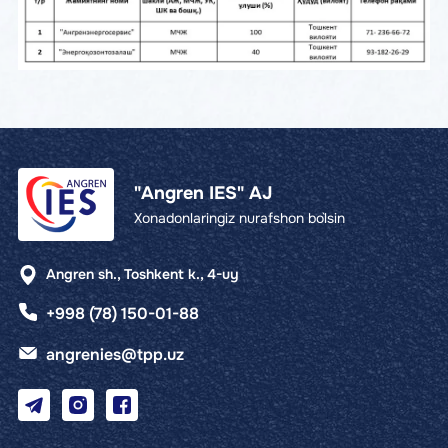
"Angren IES" AJ
Xonadonlaringiz nurafshon bo`lsin
Angren sh., Toshkent k., 4-uy
+998 (78) 150-01-88
angrenies@tpp.uz