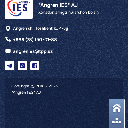
"Angren IES" AJ
Xonadonlaringiz nurafshon bo`lsin
Angren sh., Toshkent k., 4-uy
+998 (78) 150-01-88
angrenies@tpp.uz
Copyright © 2018 - 2025
"Angren IES" AJ