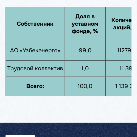
Доля в
Количес
Собственник
уставном
акций, ш
фонде, %
АО «Узбекэнерго»
99,0
112795
Трудовой коллектив
1,0
11 393
Всего:
100,0
1 139 3