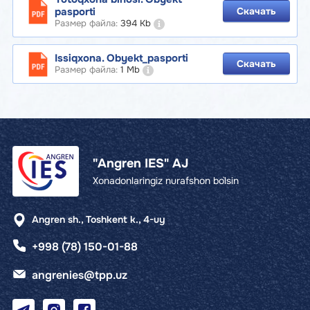
pasporti
Скачать
Размер файла:
394 Kb
Issiqxona. Obyekt_pasporti
Скачать
Размер файла:
1 Mb
"Angren IES" AJ
Xonadonlaringiz nurafshon bo`lsin
Angren sh., Toshkent k., 4-uy
+998 (78) 150-01-88
angrenies@tpp.uz