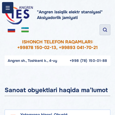
"Angren issiqlik elektr stansiyasi"
Aksiyadorlik jamiyati
ISHONCH TELEFON RAQAMLARI:
+99878 150-02-13, +99893 041-70-21
Angren sh., Toshkent k., 4-uy
+998 (78) 150-01-88
Sanoat obyektlari haqida ma’lumot
Yotoqxona binosi. Obyekt