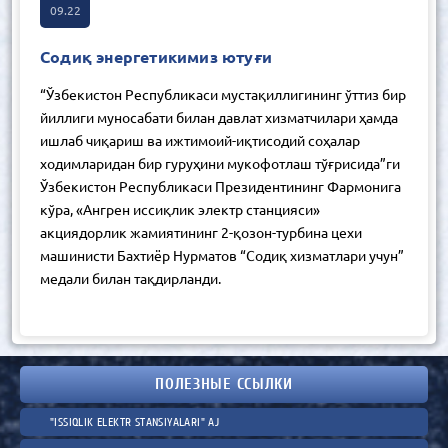
09.22
Содиқ энергетикимиз ютуғи
“Ўзбекистон Республикаси мустақиллигининг ўттиз бир
йиллиги муносабати билан давлат хизматчилари ҳамда
ишлаб чиқариш ва ижтимоий-иқтисодий соҳалар
ходимларидан бир гуруҳини мукофотлаш тўғрисида”ги
Ўзбекистон Республикаси Президентининг Фармонига
кўра, «Ангрен иссиқлик электр станцияси»
акциядорлик жамиятининг 2-қозон-турбина цехи
машинисти Бахтиёр Нурматов “Содиқ хизматлари учун”
медали билан тақдирланди.
ПОЛЕЗНЫЕ ССЫЛКИ
"ISSIQLIK ELEKTR STANSIYALARI" AJ