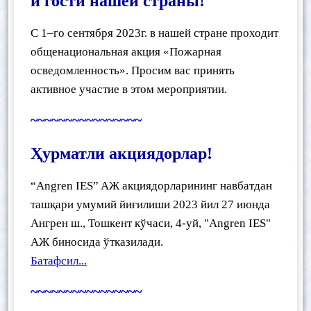
и гости нашей страны!
С 1–го сентября 2023г. в нашей стране проходит
общенациональная акция «Пожарная
осведомленность». Просим вас принять
активное участие в этом мероприятии
.
~~~~~~~~~~~~~~~~
Ҳурматли акциядорлар!
“Angren IES” AЖ акциядорларининг навбатдан
ташқари умумий йиғилиши 2023 йил 27 июнда
Ангрен ш., Тошкент кўчаси, 4-уй, "Angren IES"
AЖ биносида ўтказилади.
Батафсил...
~~~~~~~~~~~~~~~~