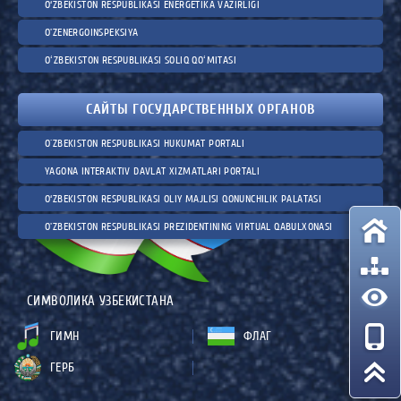
O‘ZBEKISTON RESPUBLIKASI ENERGETIKA VAZIRLIGI
O'ZENERGOINSPEKSIYA
OʻZBEKISTON RESPUBLIKASI SOLIQ QOʻMITASI
САЙТЫ ГОСУДАРСТВЕННЫХ ОРГАНОВ
O`ZBEKISTON RESPUBLIKASI HUKUMAT PORTALI
YAGONA INTERAKTIV DAVLAT XIZMATLARI PORTALI
O‘ZBEKISTON RESPUBLIKASI OLIY MAJLISI QONUNCHILIK PALATASI
O'ZBEKISTON RESPUBLIKASI PREZIDENTINING VIRTUAL QABULXONASI
СИМВОЛИКА УЗБЕКИСТАНА
ГИМН
ФЛАГ
ГЕРБ